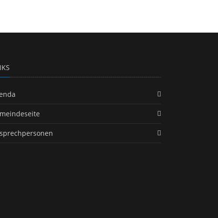
NKS
enda
meindeseite
sprechpersonen